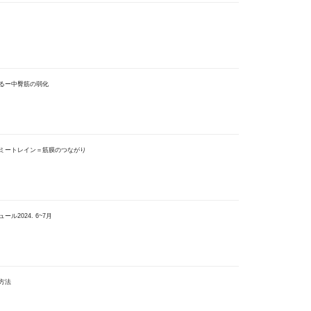
るー中臀筋の弱化
ミートレイン＝筋膜のつながり
2024. 6~7月
方法